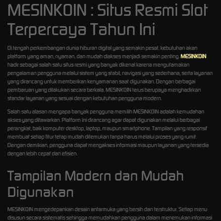
MESINKOIN : Situs Resmi Slot
Terpercaya Tahun Ini
Di tengah perkembangan dunia hiburan digital yang semakin pesat, kebutuhan akan
platform yang aman, nyaman, dan mudah diakses menjadi semakin penting.
MESINKOIN
hadir sebagai salah satu situs resmi yang banyak dikenal karena mengutamakan
pengalaman pengguna melalui sistem yang stabil, navigasi yang sederhana, serta layanan
yang dirancang untuk memberikan kenyamanan saat digunakan. Dengan berbagai
pembaruan yang dilakukan secara berkala, MESINKOIN terus berupaya menghadirkan
standar layanan yang sesuai dengan kebutuhan pengguna modern.
Salah satu alasan mengapa banyak pengguna memilih MESINKOIN adalah kemudahan
akses yang ditawarkan. Platform ini dirancang agar dapat digunakan melalui berbagai
perangkat, baik komputer desktop, laptop, maupun smartphone. Tampilan yang responsif
membuat setiap fitur tetap mudah ditemukan tanpa harus melalui proses yang rumit.
Dengan demikian, pengguna dapat mengakses informasi maupun layanan yang tersedia
dengan lebih cepat dan efisien.
Tampilan Modern dan Mudah
Digunakan
MESINKOIN mengedepankan desain antarmuka yang bersih dan terstruktur. Setiap menu
disusun secara sistematis sehingga memudahkan pengguna dalam menemukan informasi