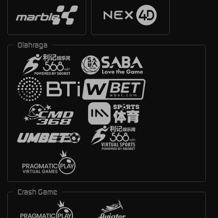
Olahraga
Crash Game