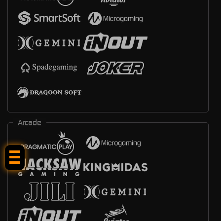
Arcade
Tap Me!