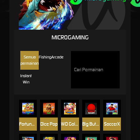
MICROGAMING
Semua
Fishing
Arcade
permainan
Instant
Win
Fortune Fishing
Dice Pop
WD Golden Fuwa Fishing
Big Button Bash
SoccerX