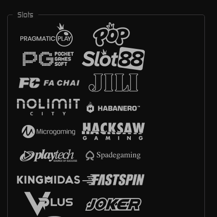
Slots