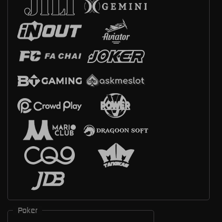
Poker