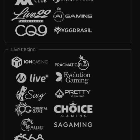
Live Casino