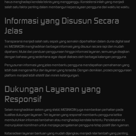
harus menghadapi kendala teknis yang mengganggu. Konsistensi inilah yang menjadi
salah satu faktor penting dalam membangun kepercayaan pengguna dari waktu ke waktu.
Informasi yang Disusun Secara
Jelas
Transparansi menjadi salah satu aspek yang semakin diperhatikan dalam dunia digital saat
ini. MESINKOIN menghadirkan berbagai informasi yang disusun secara rapi dan mudah
dipahami. Mulai dari panduan penggunaan hingga informasi layanan, semuanya disajikan
dengan bahasa yang sederhana agar dapat diakses oleh berbagai kalangan pengguna.
Penyusunan informasi yang jelas membantu pengguna mendapatkan pemahaman yang
lebih baik mengenai fitur dan layanan yang tersedia. Dengan demikian, proses penggunaan
platform menjadi lebih efektif dan minim kebingungan.
Dukungan Layanan yang
Responsif
Selain menghadirkan sistem yang stabil, MESINKOIN juga memberikan perhatian pada
kualitas dukungan layanan. Tim layanan yang responsif membantu pengguna ketika
membutuhkan informasi tambahan atau menghadapi kendala tertentu. Pendekatan ini
menunjukkan komitmen untuk menjaga pengalaman pengguna tetap positif dan nyaman.
Keberadaan layanan bantuan yang mudah dijangkau menjadi nilai tambah yang penting,