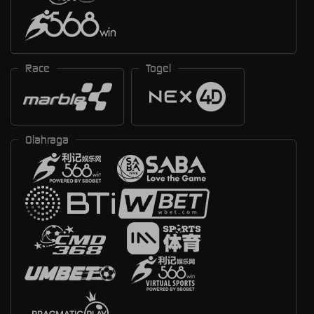
Race
Togel
Olahraga