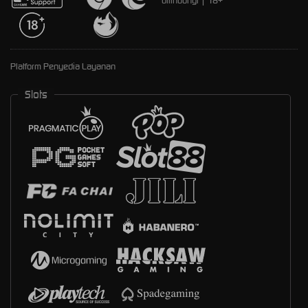
dilindungi | 18+
Platform Penyedia Layanan
Slots