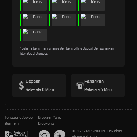
* Selama bank maintenance dan bank offline deposit dan penarikan
tidak dapat diproses
Deposit
Penarikan
Rata-rata 0 Menit
Rata-rata 5 Menit
Tanggung Jawab
Browser Yang
Bermain
Didukung
©2026 MESINKOIN. Hak cipta