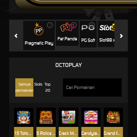
i
i
i
i
i
Facha
Fat Panda
Slot88 x PP
PG Soft
Pragmatic Play
OCTOPLAY
Semua
Slots
Top
permainan
20
15 Totem Stacks: Hold & Win
5 Relics of Power: Hold & Win
Crack More Piggy Banks
Candyland Jackpots
Grand link express Hold and win