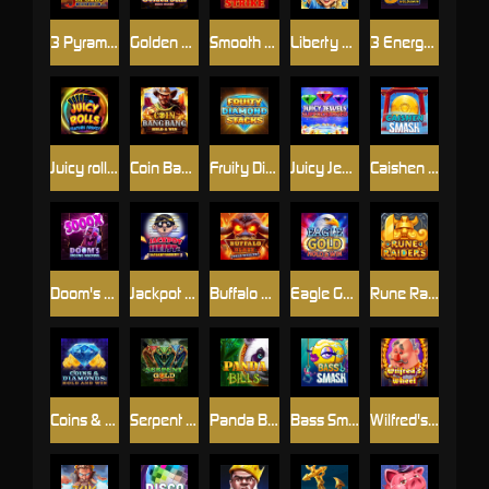
3 Pyramids of Gold: Hold & Win
Golden Suns Chain Collect
Smooth 7's Strike
Liberty Coins: Hold & Win
3 Energy Diamonds: Hold & Win
Juicy rolls : feature Frenzy
Coin Bang Bang: Hold & Win
Fruity Diamond Stacks
Juicy Jewels Supercharged
Caishen Smash
Doom's Digging Machine
Jackpot Heist: Daylight Robbery
Buffalo Blaze: Wild Wealth
Eagle Gold: Hold & Win
Rune Raiders
Coins & Diamonds: Hold & Win
Serpent Gold: Hold & Win
Panda Bills
Bass Smash
Wilfred's Wheel