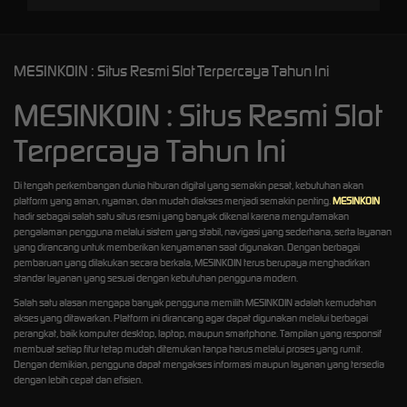
MESINKOIN : Situs Resmi Slot Terpercaya Tahun Ini
MESINKOIN : Situs Resmi Slot
Terpercaya Tahun Ini
Di tengah perkembangan dunia hiburan digital yang semakin pesat, kebutuhan akan
platform yang aman, nyaman, dan mudah diakses menjadi semakin penting.
MESINKOIN
hadir sebagai salah satu situs resmi yang banyak dikenal karena mengutamakan
pengalaman pengguna melalui sistem yang stabil, navigasi yang sederhana, serta layanan
yang dirancang untuk memberikan kenyamanan saat digunakan. Dengan berbagai
pembaruan yang dilakukan secara berkala, MESINKOIN terus berupaya menghadirkan
standar layanan yang sesuai dengan kebutuhan pengguna modern.
Salah satu alasan mengapa banyak pengguna memilih MESINKOIN adalah kemudahan
akses yang ditawarkan. Platform ini dirancang agar dapat digunakan melalui berbagai
perangkat, baik komputer desktop, laptop, maupun smartphone. Tampilan yang responsif
membuat setiap fitur tetap mudah ditemukan tanpa harus melalui proses yang rumit.
Dengan demikian, pengguna dapat mengakses informasi maupun layanan yang tersedia
dengan lebih cepat dan efisien.